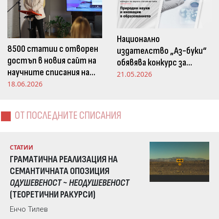
Национално
8500 статии с отворен
издателство „Аз-буки“
достъп в новия сайт на
обявява конкурс за
научните списания на
научна статия на тема
21.05.2026
Издателство „Аз-буки“
18.06.2026
„Природни науки и
иновации в
образованието“
ОТ ПОСЛЕДНИТЕ СПИСАНИЯ
СТАТИИ
ГРАМАТИЧНА РЕАЛИЗАЦИЯ НА
СЕМАНТИЧНАТА ОПОЗИЦИЯ
ОДУШЕВЕНОСТ ~ НЕОДУШЕВЕНОСТ
(ТЕОРЕТИЧНИ РАКУРСИ)
Енчо Тилев