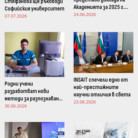
Стефанова ще ръководи
Академията за 2025 г.
Софийския университет
пред Просветната
24.06.2026
07.07.2026
комисия в НС
INSAIT спечели едно от
Родни учени
най-престижните
разработват нови
научни отличия в света
методи за разпознаване
23.06.2026
и следене на емоциите
30.06.2026
чрез движенията в
погледа