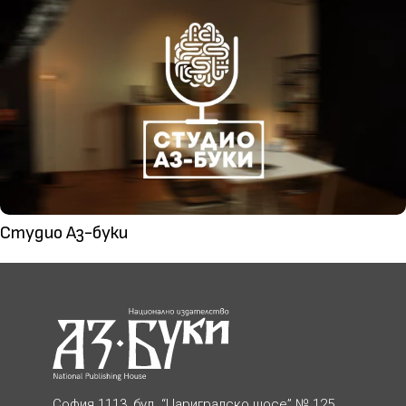
Студио Аз-буки
София 1113, бул. “Цариградско шосе” № 125,