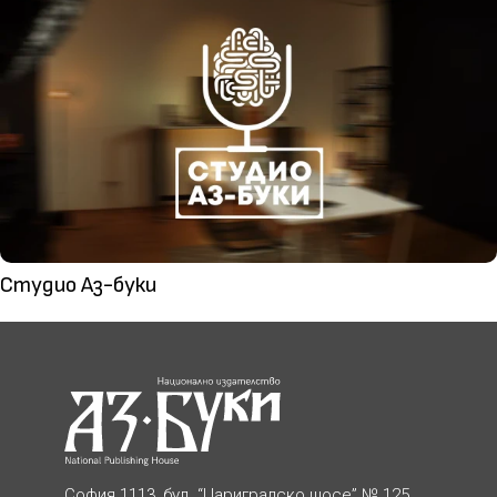
Студио Аз-буки
София 1113, бул. “Цариградско шосе” № 125,