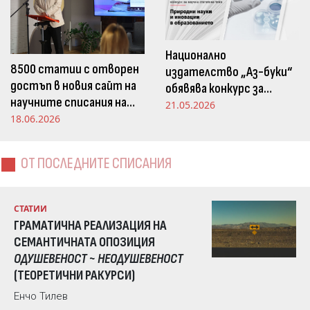
Национално
8500 статии с отворен
издателство „Аз-буки“
достъп в новия сайт на
обявява конкурс за
научните списания на
научна статия на тема
21.05.2026
Издателство „Аз-буки“
18.06.2026
„Природни науки и
иновации в
образованието“
ОТ ПОСЛЕДНИТЕ СПИСАНИЯ
СТАТИИ
ГРАМАТИЧНА РЕАЛИЗАЦИЯ НА
СЕМАНТИЧНАТА ОПОЗИЦИЯ
ОДУШЕВЕНОСТ ~ НЕОДУШЕВЕНОСТ
(ТЕОРЕТИЧНИ РАКУРСИ)
Енчо Тилев