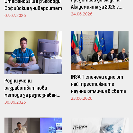
Стефанова ще ръководи
Академията за 2025 г.
Софийския университет
пред Просветната
24.06.2026
07.07.2026
комисия в НС
INSAIT спечели едно от
Родни учени
най-престижните
разработват нови
научни отличия в света
методи за разпознаване
23.06.2026
и следене на емоциите
30.06.2026
чрез движенията в
погледа