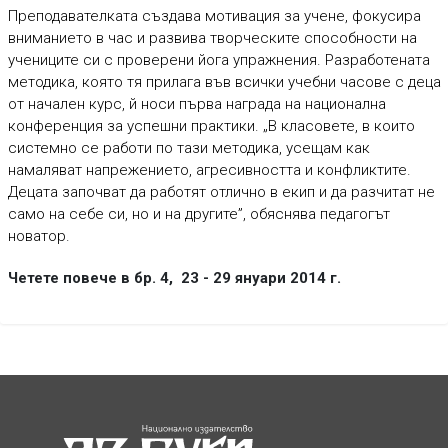
Преподавателката създава мотивация за учене, фокусира
вниманието в час и развива творческите способности на
учениците си с проверени йога упражнения. Разработената
методика, която тя прилага във всички учебни часове с деца
от начален курс, й носи първа награда на национална
конференция за успешни практики. „В класовете, в които
системно се работи по тази методика, усещам как
намаляват напрежението, агресивността и конфликтите.
Децата започват да работят отлично в екип и да разчитат не
само на себе си, но и на другите”, обяснява педагогът
новатор.
Четете повече в бр. 4, 23 - 29 януари 2014 г.