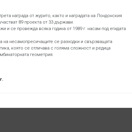
рета награда от журито, както и наградата на Лондонския
частват 89 проекта от 33 държави.
и и се провежда всяка година от 1989 г. насам под егидата
та на несамопресичащите се разходки и свързващата
атика, която се отличава с голяма сложност и редица
омбинаторната геометрия.
г.