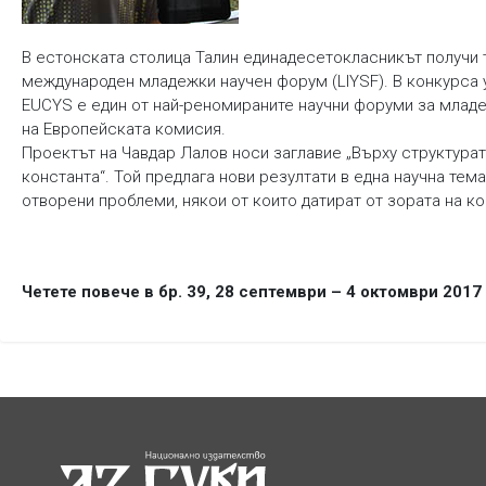
В естонската столица Талин единадесетокласникът получи т
международен младежки научен форум (LIYSF). В конкурса у
EUCYS е един от най-реномираните научни форуми за младеж
на Европейската комисия.
Проектът на Чавдар Лалов носи заглавие „Върху структура
константа“. Той предлага нови резултати в една научна тем
отворени проблеми, някои от които датират от зората на к
Четете повече в бр. 39, 28 септември – 4 октомври 2017 