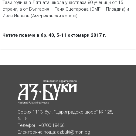
Тази година в Лятната школа участваха 80 ученици от 15
страни, а от България – Таня Оцетарова (ОМГ – Пловдив) и
Иван Иванов (Американски колеж).
Четете повече в бр. 40, 5-11 октомври 2017 г.
София 1113, бул. “Цариградско шосе” № 125,
бл. 5
Телефон: +0700 18466
Електронна поща:
azbuki@mon.bg