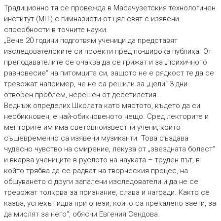
Традиционно тя се провежда в Масачузетския технологичен
институт (MIT) с гимназисти от цял свят с изявени
способности в точните науки.
„Вече 20 години подготвям ученици да представят
изследователските си проекти пред по-широка публика. От
преподавателите се очаква да се грижат и за „психичното
равновесие“ на питомците си, защото не е рядкост те да се
тревожат например, че не са решили за „цели“ 3 дни
отворен проблем, нерешен от десетилетия…
Веднъж определих Школата като мястото, където да си
необикновен, е най-обикновеното нещо. Сред лекторите и
менторите им има световноизвестни учени, които
същевременно са изявени музиканти. Това създава
чудесно чувство на смирение, лекува от „звездната болест“
и вкарва учениците в руслото на науката – труден път, в
който трябва да се радват на творческия процес, на
общуването с други запалени изследователи и да не се
тревожат толкова за признание, слава и награди. Както се
казва, успехът идва при онези, които са прекалено заети, за
да мислят за него“, обясни Евгения Сендова.