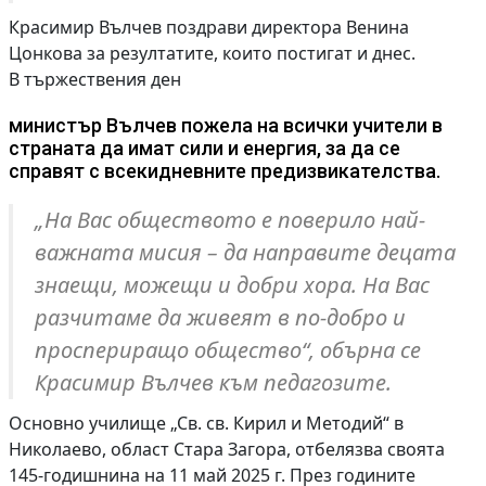
Красимир Вълчев поздрави директора Венина
Цонкова за резултатите, които постигат и днес.
В тържествения ден
министър Вълчев пожела на всички учители в
страната да имат сили и енергия, за да се
справят с всекидневните предизвикателства.
„На Вас обществото е поверило най-
важната мисия – да направите децата
знаещи, можещи и добри хора. На Вас
разчитаме да живеят в по-добро и
проспериращо общество“, обърна се
Красимир Вълчев към педагозите.
Основно училище „Св. св. Кирил и Методий“ в
Николаево, област Стара Загора, отбелязва своята
145-годишнина на 11 май 2025 г. През годините