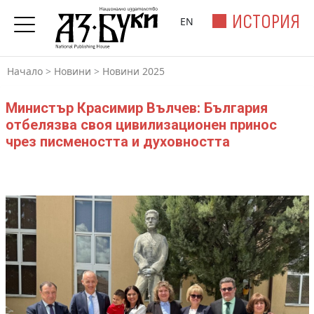
ИСТОРИЯ
EN
Начало
>
Новини
>
Новини 2025
Министър Красимир Вълчев: България
отбелязва своя цивилизационен принос
чрез писмеността и духовността