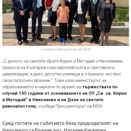
 Снимка Пресцентър на МОН
„С делото на светите братя Кирил и Методий отбелязваме
приноса на България към европейската и световната
цивилизация, а днес десетки училища в страната честват
своя патронен празник.“ Това каза министърът на
образованието и науката по време на
тържествата по
случай 145 години от основаването на ОУ „Св. св. Кирил
и Методий“ в Николаево и на Деня на светите
равноапостоли,
съобщи Пресцентърът на МОН.
Сред гостите на събитието бяха председателят на
Народното събрание доц. Наталия Киселова,