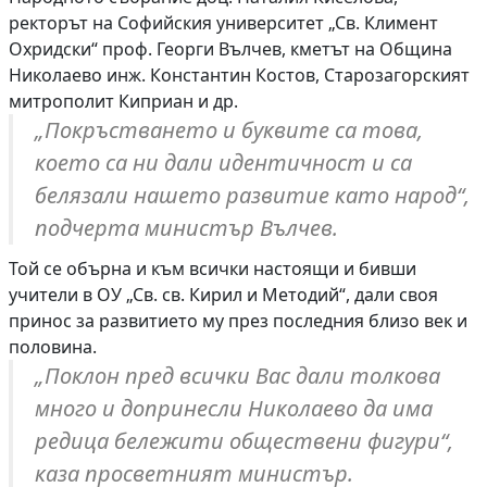
ректорът на Софийския университет „Св. Климент
Охридски“ проф. Георги Вълчев, кметът на Община
Николаево инж. Константин Костов, Старозагорският
митрополит Киприан и др.
„Покръстването и буквите са това,
което са ни дали идентичност и са
белязали нашето развитие като народ“,
подчерта министър Вълчев.
Той се обърна и към всички настоящи и бивши
учители в ОУ „Св. св. Кирил и Методий“, дали своя
принос за развитието му през последния близо век и
половина.
„Поклон пред всички Вас дали толкова
много и допринесли Николаево да има
редица бележити обществени фигури“,
каза просветният министър.