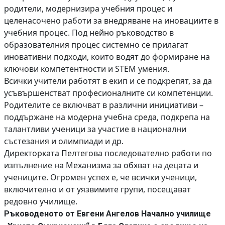
родители, модернизира учебния процес и
целенасочено работи за внедряване на иновациите в
учебния процес. Под нейно ръководство в
образователния процес системно се прилагат
иновативни подходи, които водят до формиране на
ключови компетентности и STEM умения.
Всички учители работят в екип и се подкрепят, за да
усъвършенстват професионалните си компетенции.
Родителите се включват в различни инициативи –
поддържане на модерна учебна среда, подкрепа на
талантливи ученици за участие в национални
състезания и олимпиади и др.
Директорката Пелтегова последователно работи по
изпълнение на Механизма за обхват на децата и
учениците. Огромен успех е, че всички ученици,
включително и от уязвимите групи, посещават
редовно училище.
Ръководеното от Евгени Ангелов Начално училище