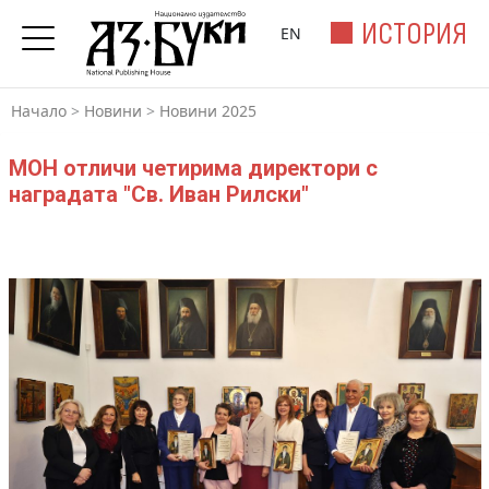
ИСТОРИЯ
EN
Начало
>
Новини
>
Новини 2025
МОН отличи четирима директори с
наградата "Св. Иван Рилски"