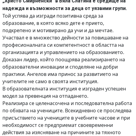
„Христо Смирненски“ в Бяла Слатина е средище на
надежда и възможности за деца от уязвими групи.
Той успява да изгради позитивна среда за
образование, в която всяко дете е прието,
подкрепено и мотивирано да учи и да мечтае.
Участвал е в множество дейности за повишаване на
професионалната си компетентност в областта на
организацията и управлението на образованието.
Доказан лидер, който поощрява реализирането на
образователни иновации и споделяне на добри
практики. Ангелов има принос за развитието на
учителите не само в своята институция.
В образователната институция е изграден успешен
модел за превенция на отпадането.
Реализира се целенасочена и последователна работа
по обхвата на учениците. Всекидневно се проследява
присъствието на учениците в учебните часове и при
необходимост се предприемат своевременни
действия за изясняване на причините за тяхното