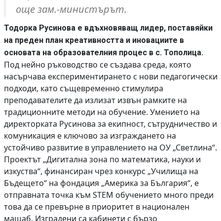
още зам.-министърът.
Тодорка Русинова е вдъхновяващ лидер, поставяйки
на преден план креативността и иновациите в
.
основата на образователния процес в с. Тополица
Под нейно ръководство се създава среда, която
насърчава експериментирането с нови педагогически
подходи, като същевременно стимулира
преподавателите да излизат извън рамките на
традиционните методи на обучение. Умението на
директорката Русинова за екипност, сътрудничество и
комуникация е ключово за изграждането на
устойчиво развитие в управлението на ОУ „Светлина“.
Проектът „Дигитална зона по математика, науки и
изкуства“, финансиран чрез конкурс „Училища на
Бъдещето“ на фондация „Америка за България“, е
отправната точка към STEM обучението много преди
това да се превърне в приоритет в национален
мащаб. Изградени са кабинети с бързо