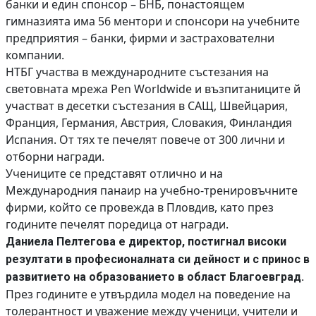
банки и един спонсор – БНБ, понастоящем
гимназията има 56 ментори и спонсори на учебните
предприятия – банки, фирми и застрахователни
компании.
НТБГ участва в международните състезания на
световната мрежа Pen Worldwide и възпитаниците й
участват в десетки състезания в САЩ, Швейцария,
Франция, Германия, Австрия, Словакия, Финландия
Испания. От тях те печелят повече от 300 лични и
отборни награди.
Учениците се представят отлично и на
Международния панаир на учебно-тренировъчните
фирми, който се провежда в Пловдив, като през
годините печелят поредица от награди.
Даниела Пелтегова е директор, постигнал високи
резултати в професионалната си дейност и с принос в
развитието на образованието в област Благоевград.
През годините е утвърдила модел на поведение на
толерантност и уважение между ученици, учители и