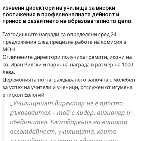
изявени директори на училища за високи
постижения в професионалната дейност и
принос в развитието на образователното дело.
Тазгодишните награди са определени сред 24
предложения след прецизна работа на комисия в
МОН.
Отличените директори получиха грамоти, икони на
св. Иван Рилски и парична награда в размер на 1000
лева.
Церемонията по награждаването започна с молебен
за успех на учители и ученици, отслужен от игумена
епископ Евлогий.
„Училищният директор не е просто
ръководител – той е лидер, визионер и
обединител. Благодарение на вашата
всеотдайност, училищата, които
ръководите, се утвърждават като