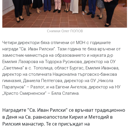
 Снимки Олег ПОПОВ
Четири директори бяха отличени от МОН с годишните
награди "Св. Иван Рилски". Тази година те бяха връчени от
заместник-министъра на образованието и науката д-р
Емилия Лазарова на Тодорка Русинова, директор на ОУ
„Светлина“ в с. Тополица, област Бургас, Емилия Иванова,
директор на столичната Национална търговско-банкова
гимназия, Даниела Пелтегова, директор на ОУ „Никола
Парапунов“ – Разлог, и на Евгени Ангелов, директор на НУ
„Христо Смирненски“ – Бяла Слатина.
Наградите "Св. Иван Рилски" се връчват традиционно
в Деня на Св. равноапостоли Кирил и Методий в
Рилския манастир. Те се присъждат на