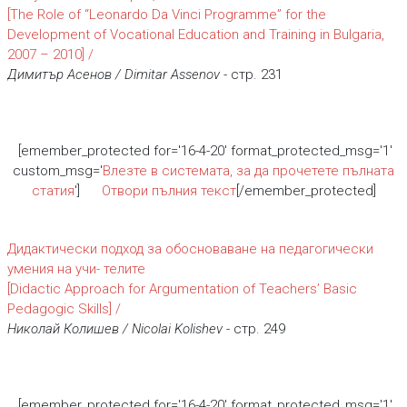
[The Role оf “Leonardo Da Vinci Programme” for the
Development of Vocational Education and Training in Bulgaria,
2007 – 2010] /
Димитър Асенов / Dimitar Assenov
- стр. 231
[emember_protected for='16-4-20' format_protected_msg='1'
custom_msg='
Влезте в системата, за да прочетете пълната
статия
']
Отвори пълния текст
[/emember_protected]
Дидактически подход за обосноваване на педагогически
умения на учи- телите
[Didactic Approach for Argumentation of Teachers’ Basic
Pedagogic Skills] /
Николай Колишев / Nicolai Kolishev
- стр. 249
[emember_protected for='16-4-20' format_protected_msg='1'