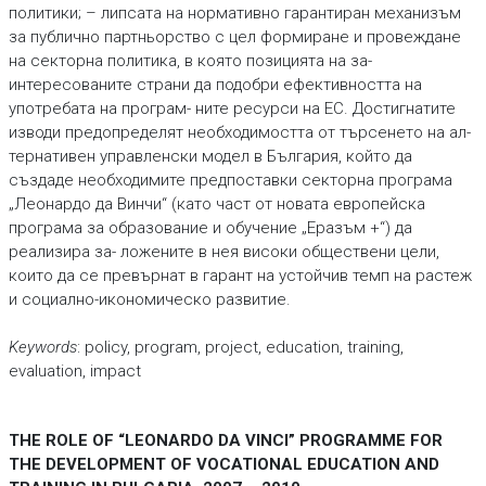
политики; – липсата на нормативно гарантиран механизъм
за публично партньорство с цел формиране и провеждане
на секторна политика, в която позицията на за-
интересованите страни да подобри ефективността на
употребата на програм- ните ресурси на ЕС. Достигнатите
изводи предопределят необходимостта от търсенето на ал-
тернативен управленски модел в България, който да
създаде необходимите предпоставки секторна програма
„Леонардо да Винчи“ (като част от новата европейска
програма за образование и обучение „Еразъм +“) да
реализира за- ложените в нея високи обществени цели,
които да се превърнат в гарант на устойчив темп на растеж
и социално-икономическо развитие.
Keywords
: policy, program, project, education, training,
evaluation, impact
THE ROLE OF “LEONARDO DA VINCI” PROGRAMME FOR
THE DEVELOPMENT OF VOCATIONAL EDUCATION AND