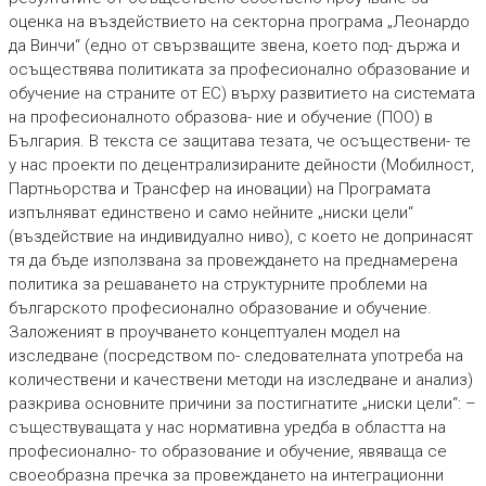
оценка на въздействието на секторна програма „Леонардо
да Винчи“ (едно от свързващите звена, което под- държа и
осъществява политиката за професионално образование и
обучение на страните от ЕС) върху развитието на системата
на професионалното образова- ние и обучение (ПОО) в
България. В текста се защитава тезата, че осъществени- те
у нас проекти по децентрализираните дейности (Мобилност,
Партньорства и Трансфер на иновации) на Програмата
изпълняват единствено и само нейните „ниски цели“
(въздействие на индивидуално ниво), с което не допринасят
тя да бъде използвана за провеждането на преднамерена
политика за решаването на структурните проблеми на
българското професионално образование и обучение.
Заложеният в проучването концептуален модел на
изследване (посредством по- следователната употреба на
количествени и качествени методи на изследване и анализ)
разкрива основните причини за постигнатите „ниски цели“: –
съществуващата у нас нормативна уредба в областта на
професионално- то образование и обучение, явяваща се
своеобразна пречка за провеждането на интеграционни