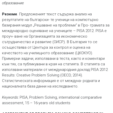
образование
Резюме
. Прeдложеният текст съдържа анализ на
резултатите на български- те ученици на компютърно
базирания модул „Решаване на проблеми“ в Про- грамата за
международно оценяване на учениците – PISA 2012. PISA е
проуч- ване на Организацията за икономическо
сътрудничество и развитие (ОИСР). В България то се
осъществява от Центъра за контрол и оценка на
качеството на училищното образование (ЦКОКУО).
Примерни задачи, използвани в теста, както и коментари
към тях, са публикувани в края на статията. В статията са
използвани материали от международния доклад PISA 2012
Results: Creative Problem Solving (OECD, 2014).
Статистическата информация е от междуна- родната и
националната база данни на изследването.
Keywords
: PISA, Problem Solving, international comparative
assessment, 15 – 16-years old students