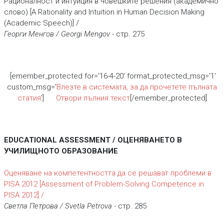
Рационалност и интуиция в човешките решения (академично
слово) [A Rationality and Intuition in Human Decision Making
(Academic Speech)] /
Георги Менгов / Georgi Mengov
- стр. 275
[emember_protected for='16-4-20' format_protected_msg='1'
custom_msg='
Влезте в системата, за да прочетете пълната
статия
']
Отвори пълния текст
[/emember_protected]
EDUCATIONAL ASSESSMENT / ОЦЕНЯВАНЕТО В
УЧИЛИЩНОТО ОБРАЗОВАНИЕ
Оценяване на компетентността да се решават проблеми в
PISA 2012 [Assessment оf Problem-Solving Competence in
PISA 2012] /
Светла Петрова / Svetla Petrova
- стр. 285