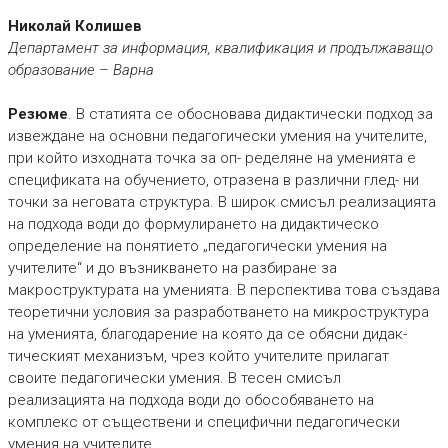
Николай Колишев
Департамент за информация, квалификация и продължаващо
образование – Варна
Резюме
. В статията се обосновава дидактически подход за
извеждане на основни педагогически умения на учителите,
при който изходната точка за оп- ределяне на уменията е
спецификата на обучението, отразена в различни глед- ни
точки за неговата структура. В широк смисъл реализацията
на подхода води до формулирането на дидактическо
определение на понятието „педагогически умения на
учителите“ и до възникването на разбиране за
макроструктурата на уменията. В перспектива това създава
теоретични условия за разработването на микроструктура
на уменията, благодарение на която да се обясни дидак-
тическият механизъм, чрез който учителите прилагат
своите педагогически умения. В тесен смисъл
реализацията на подхода води до обособяването на
комплекс от съществени и специфични педагогически
умения на учителите.