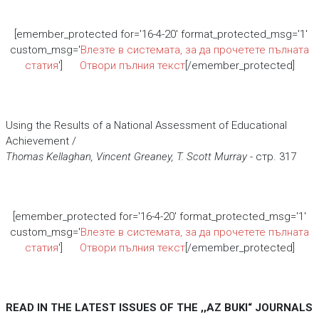
[emember_protected for='16-4-20' format_protected_msg='1'
custom_msg='
Влезте в системата, за да прочетете пълната
статия
']
Отвори пълния текст
[/emember_protected]
Using the Results of a National Assessment of Educational
Achievement /
Thomas Kellaghan, Vincent Greaney, T. Scott Murray
- стр. 317
[emember_protected for='16-4-20' format_protected_msg='1'
custom_msg='
Влезте в системата, за да прочетете пълната
статия
']
Отвори пълния текст
[/emember_protected]
READ IN THE LATEST ISSUES OF THE ,,AZ BUKI“ JOURNALS