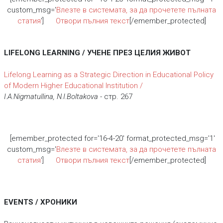
custom_msg='
Влезте в системата, за да прочетете пълната
статия
']
Отвори пълния текст
[/emember_protected]
LIFELONG LEARNING / УЧЕНЕ ПРЕЗ ЦЕЛИЯ ЖИВОТ
Lifelong Learning аs а Strategic Direction in Educational Policy
of Modern Higher Educational Institution /
I.A.Nigmatullina, N.I.Boltakova
- стр. 267
[emember_protected for='16-4-20' format_protected_msg='1'
custom_msg='
Влезте в системата, за да прочетете пълната
статия
']
Отвори пълния текст
[/emember_protected]
EVENTS / ХРОНИКИ