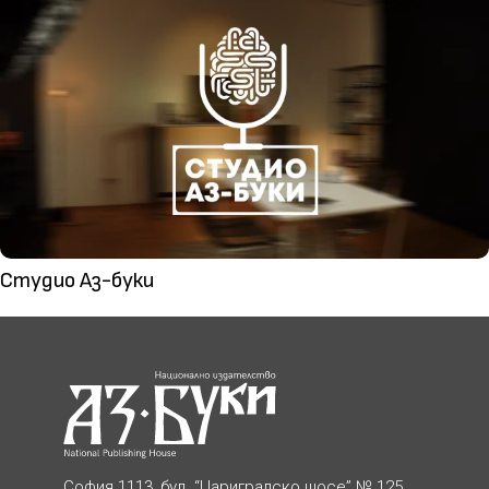
Студио Аз-буки
София 1113, бул. “Цариградско шосе” № 125,