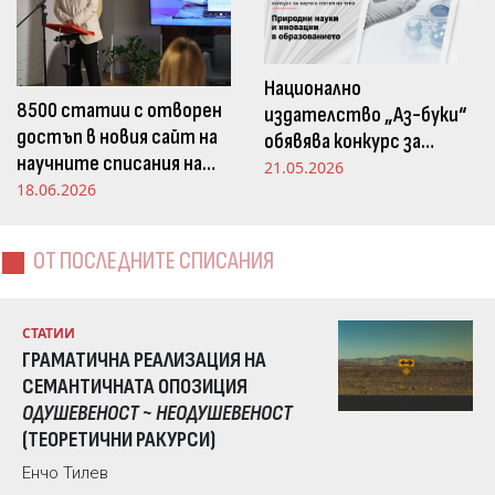
Национално
8500 статии с отворен
издателство „Аз-буки“
достъп в новия сайт на
обявява конкурс за
научните списания на
научна статия на тема
21.05.2026
Издателство „Аз-буки“
18.06.2026
„Природни науки и
иновации в
образованието“
ОТ ПОСЛЕДНИТЕ СПИСАНИЯ
СТАТИИ
ГРАМАТИЧНА РЕАЛИЗАЦИЯ НА
СЕМАНТИЧНАТА ОПОЗИЦИЯ
ОДУШЕВЕНОСТ ~ НЕОДУШЕВЕНОСТ
(ТЕОРЕТИЧНИ РАКУРСИ)
Енчо Тилев