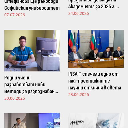
Стефанова ще ръководи
Академията за 2025 г.
Софийския университет
пред Просветната
24.06.2026
07.07.2026
комисия в НС
INSAIT спечели едно от
Родни учени
най-престижните
разработват нови
научни отличия в света
методи за разпознаване
23.06.2026
и следене на емоциите
30.06.2026
чрез движенията в
погледа