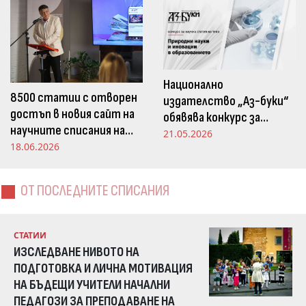
Национално
8500 статии с отворен
издателство „Аз-буки“
достъп в новия сайт на
обявява конкурс за
научните списания на
научна статия на тема
21.05.2026
Издателство „Аз-буки“
18.06.2026
„Природни науки и
иновации в
образованието“
ОТ ПОСЛЕДНИТЕ СПИСАНИЯ
СТАТИИ
ИЗСЛЕДВАНЕ НИВОТО НА
ПОДГОТОВКА И ЛИЧНА МОТИВАЦИЯ
НА БЪДЕЩИ УЧИТЕЛИ НАЧАЛНИ
ПЕДАГОЗИ ЗА ПРЕПОДАВАНЕ НА