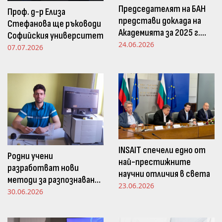
Председателят на БАН
Проф. д-р Елиза
представи доклада на
Стефанова ще ръководи
Академията за 2025 г.
Софийския университет
пред Просветната
24.06.2026
07.07.2026
комисия в НС
INSAIT спечели едно от
Родни учени
най-престижните
разработват нови
научни отличия в света
методи за разпознаване
23.06.2026
и следене на емоциите
30.06.2026
чрез движенията в
погледа