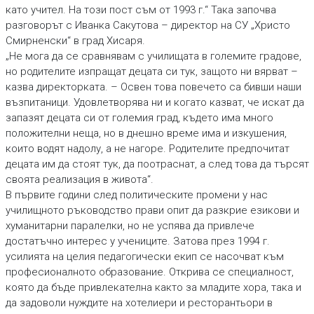
като учител. На този пост съм от 1993 г.“ Така започва
разговорът с Иванка Сакутова – директор на СУ „Христо
Смирненски“ в град Хисаря.
„Не мога да се сравнявам с училищата в големите градове,
но родителите изпращат децата си тук, защото ни вярват –
казва директорката. – Освен това повечето са бивши наши
възпитаници. Удовлетворява ни и когато казват, че искат да
запазят децата си от големия град, където има много
положителни неща, но в днешно време има и изкушения,
които водят надолу, а не нагоре. Родителите предпочитат
децата им да стоят тук, да поотраснат, а след това да търсят
своята реализация в живота“.
В първите години след политическите промени у нас
училищното ръководство прави опит да разкрие езикови и
хуманитарни паралелки, но не успява да привлече
достатъчно интерес у учениците. Затова през 1994 г.
усилията на целия педагогически екип се насочват към
професионалното образование. Открива се специалност,
която да бъде привлекателна както за младите хора, така и
да задоволи нуждите на хотелиери и ресторантьори в