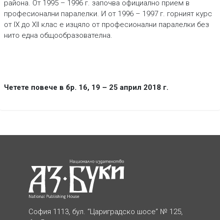
района. От 1995 – 1996 г. започва официално прием в
професионални паралелки. И от 1996 – 1997 г. горният курс
от IX до XII клас е изцяло от професионални паралелки без
нито една общообразователна.
Четете повече в бр. 16, 19 – 25 април 2018 г.
София 1113, бул. “Цариградско шосе” № 125,